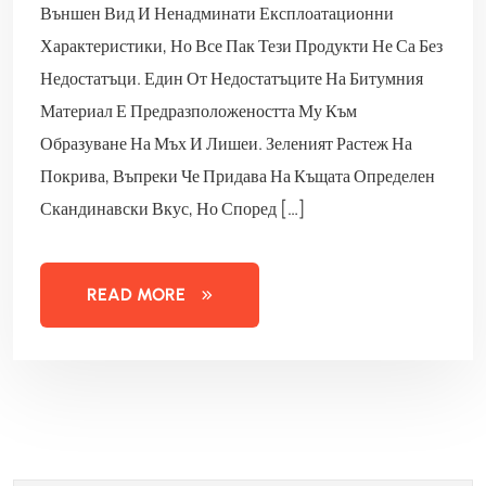
Външен Вид И Ненадминати Експлоатационни
Характеристики, Но Все Пак Тези Продукти Не Са Без
Недостатъци. Един От Недостатъците На Битумния
Материал Е Предразположеността Му Към
Образуване На Мъх И Лишеи. Зеленият Растеж На
Покрива, Въпреки Че Придава На Къщата Определен
Скандинавски Вкус, Но Според […]
READ MORE